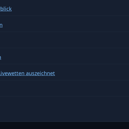
blick
en
n
Livewetten auszeichnet