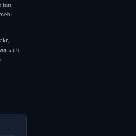
iten,
 mehr
akt,
wer sich
d