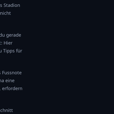
as Stadion
nicht
 du gerade
: Hier
u Tipps für
s Fussnote
ma eine
 erfordern
Schnitt