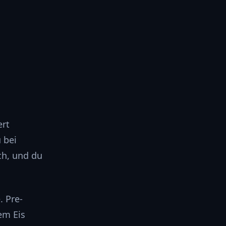
ert
 bei
ch, und du
. Pre-
em Eis