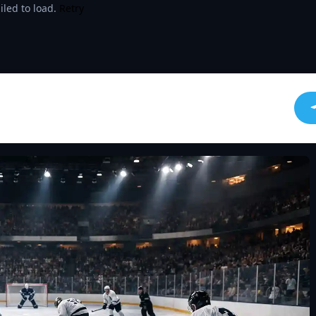
iled to load.
Retry