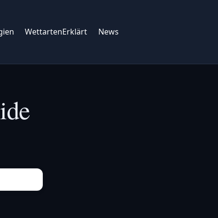
gien
WettartenErklärt
News
ide