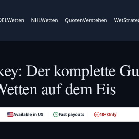
DELWetten
NHLWetten
QuotenVerstehen
WetStrate
key: Der komplette Gu
-Wetten auf dem Eis
Available in US
Fast payouts
18+ Only
18+